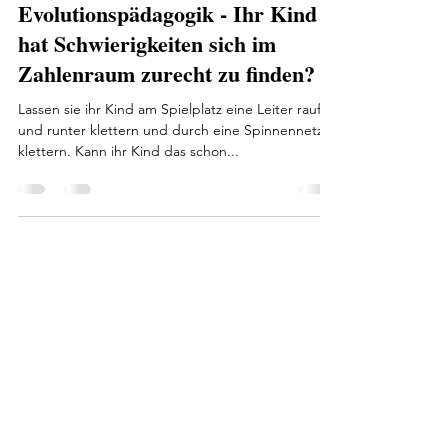
Evolutionspädagogik - Ihr Kind
hat Schwierigkeiten sich im
Zahlenraum zurecht zu finden?
Lassen sie ihr Kind am Spielplatz eine Leiter rauf
und runter klettern und durch eine Spinnennetz
klettern. Kann ihr Kind das schon...
Barbara
24. März 2022
4 Min. Lesezeit
Zauberwort Resilienz
Wie kann ich Situationen anders betrachten? Wie
kann ich stärkende Übungen in den Alltag
einbauen? Mehr erfährst du in meinem Artikel,...